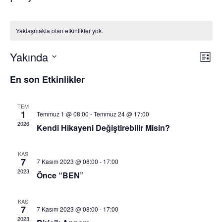
Yaklaşmakta olan etkinlikler yok.
Ge
Etk
Yakında
Liste
gö
Tarih
gö
En son Etkinlikler
seç.
ge
TEM
1
Temmuz 1 @ 08:00
-
Temmuz 24 @ 17:00
2026
Kendi Hikayeni Değiştirebilir Misin?
KAS
7
7 Kasım 2023 @ 08:00
-
17:00
2023
Önce “BEN”
KAS
7
7 Kasım 2023 @ 08:00
-
17:00
2023